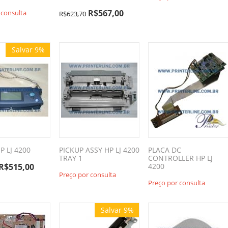
R$
567,00
 consulta
R$
623,70
Salvar 9%
P LJ 4200
PICKUP ASSY HP LJ 4200
PLACA DC
TRAY 1
CONTROLLER HP LJ
R$
515,00
4200
Preço por consulta
Preço por consulta
Salvar 9%