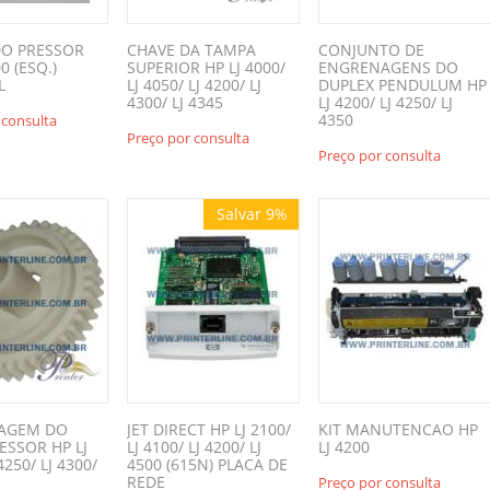
DO PRESSOR
CHAVE DA TAMPA
CONJUNTO DE
0 (ESQ.)
SUPERIOR HP LJ 4000/
ENGRENAGENS DO
L
LJ 4050/ LJ 4200/ LJ
DUPLEX PENDULUM HP
4300/ LJ 4345
LJ 4200/ LJ 4250/ LJ
4350
 consulta
Preço por consulta
Preço por consulta
Salvar 9%
AGEM DO
JET DIRECT HP LJ 2100/
KIT MANUTENCAO HP
ESSOR HP LJ
LJ 4100/ LJ 4200/ LJ
LJ 4200
4250/ LJ 4300/
4500 (615N) PLACA DE
REDE
Preço por consulta