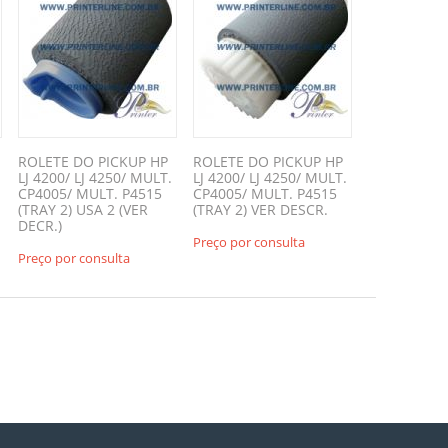
ROLETE DO PICKUP HP
ROLETE DO PICKUP HP
LJ 4200/ LJ 4250/ MULT.
LJ 4200/ LJ 4250/ MULT.
CP4005/ MULT. P4515
CP4005/ MULT. P4515
(TRAY 2) USA 2 (VER
(TRAY 2) VER DESCR.
DECR.)
Preço por consulta
Preço por consulta