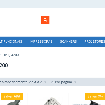
LTIFUNCIONAIS
IMPRESSORAS
SCANNERS
PROJETORE
/
HP LJ 4200
4200
 alfabeticamente: de A a Z
25 Por página
Salvar 68%
Salvar 9%