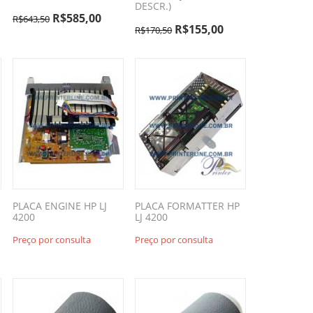
DESCR.)
R$
585,00
R$
643,50
R$
155,00
R$
170,50
PLACA ENGINE HP LJ
PLACA FORMATTER HP
4200
LJ 4200
Preço por consulta
Preço por consulta