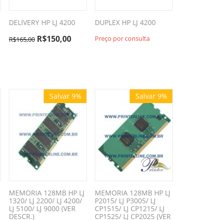
DELIVERY HP LJ 4200
DUPLEX HP LJ 4200
R$
150,00
Preço por consulta
R$
165,00
Salvar 9%
Salvar 9%
MEMORIA 128MB HP LJ
MEMORIA 128MB HP LJ
1320/ LJ 2200/ LJ 4200/
P2015/ LJ P3005/ LJ
LJ 5100/ LJ 9000 (VER
CP1515/ LJ CP1215/ LJ
DESCR.)
CP1525/ LJ CP2025 (VER