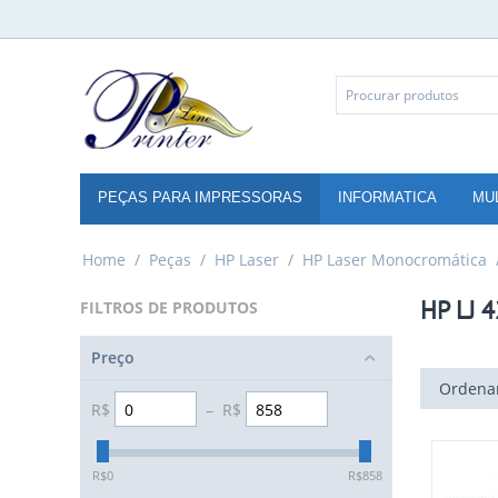
PEÇAS PARA IMPRESSORAS
INFORMATICA
MU
Home
/
Peças
/
HP Laser
/
HP Laser Monocromática
HP LJ 
FILTROS DE PRODUTOS
Preço
Ordenar
R$
–
R$
‎R$
0
‎R$
858