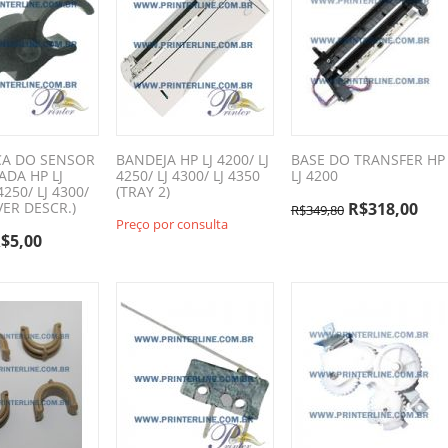
CA DO SENSOR
BANDEJA HP LJ 4200/ LJ
BASE DO TRANSFER HP
ADA HP LJ
4250/ LJ 4300/ LJ 4350
LJ 4200
4250/ LJ 4300/
(TRAY 2)
(VER DESCR.)
R$
318,00
R$
349,80
Preço por consulta
R$
5,00