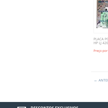
PLACA P
HP LJ 42
Preço por
ANTE