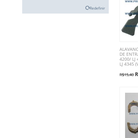
Redefinir
ALAVAN
DE ENTR
4200/ LJ 
LJ 4345 
R$
15,40