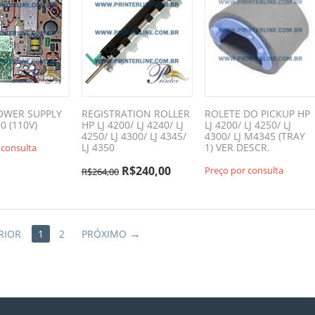
OWER SUPPLY
REGISTRATION ROLLER
ROLETE DO PICKUP HP
00 (110V)
HP LJ 4200/ LJ 4240/ LJ
LJ 4200/ LJ 4250/ LJ
4250/ LJ 4300/ LJ 4345/
4300/ LJ M4345 (TRAY
LJ 4350
1) VER DESCR.
 consulta
R$
240,00
Preço por consulta
R$
264,00
RIOR
1
2
PRÓXIMO