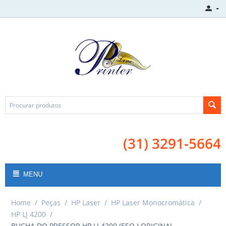
(31) 3291-5664
MENU
Home
/
Peças
/
HP Laser
/
HP Laser Monocromática
/
HP LJ 4200
/
BUCHA DO PRESSOR HP LJ 4200 (ESQ.) ORIGINAL