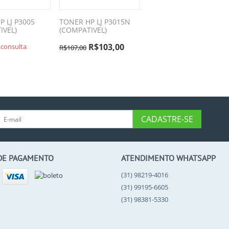
P LJ P3005
TONER HP LJ P3015N
IVEL)
(COMPATIVEL)
R$
103,00
 consulta
R$
107,00
CADASTRE-SE
DE PAGAMENTO
ATENDIMENTO WHATSAPP
(31) 98219-4016
(31) 99195-6605
(31) 98381-5330