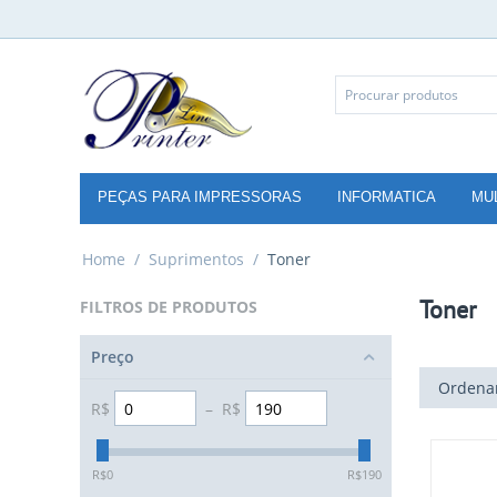
PEÇAS PARA IMPRESSORAS
INFORMATICA
MU
Home
/
Suprimentos
/
Toner
Toner
FILTROS DE PRODUTOS
Preço
Ordenar
R$
–
R$
‎R$
0
‎R$
190