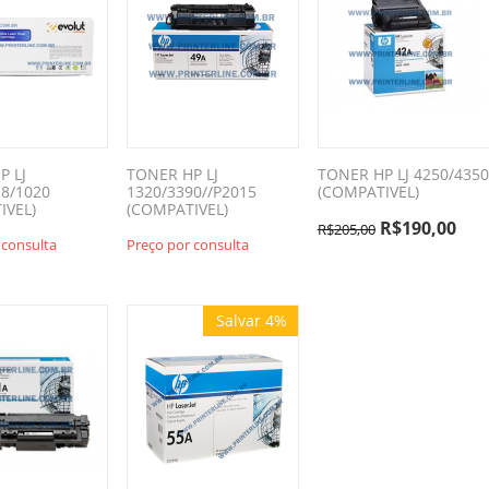
P LJ
TONER HP LJ
TONER HP LJ 4250/4350
18/1020
1320/3390//P2015
(COMPATIVEL)
IVEL)
(COMPATIVEL)
R$
190,00
R$
205,00
 consulta
Preço por consulta
Salvar 4%