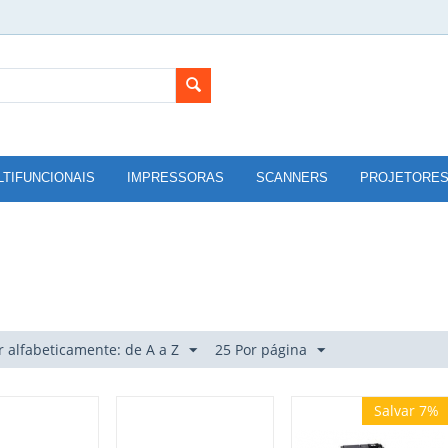
LTIFUNCIONAIS
IMPRESSORAS
SCANNERS
PROJETORE
 alfabeticamente: de A a Z
25 Por página
Salvar 7%