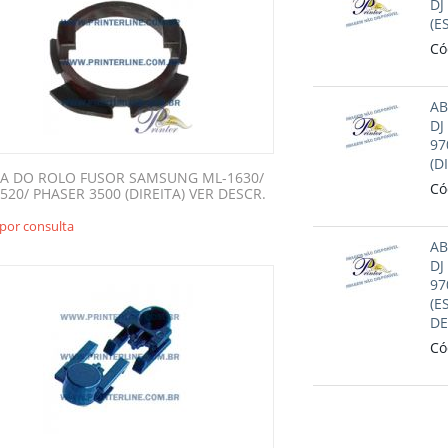
DJ
(E
Có
AB
DJ
97
(D
A DO ROLO FUSOR SAMSUNG ML-1630/
Có
520/ PHASER 3500 (DIREITA) VER DESCR.
por consulta
AB
DJ
97
(E
DE
Có