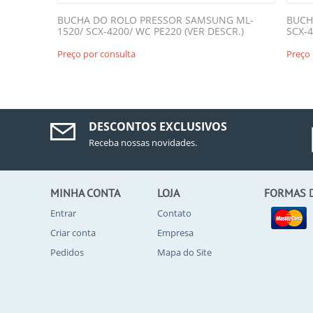
BUCHA DO ROLO PRESSOR SAMSUNG ML-
BUCH
1520/ SCX-4200/ WC PE220 (VER DESCR.)
SCX-
Preço por consulta
Preço 
DESCONTOS EXCLUSIVOS
Receba nossas novidades.
MINHA CONTA
LOJA
FORMAS 
Entrar
Contato
Criar conta
Empresa
Pedidos
Mapa do Site