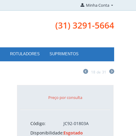
Minha Conta
(31) 3291-5664
S
ROTULADORES
SUPRIMENTOS
18
de
31
Preço por consulta
Código:
JC92-01803A
Disponibilidade:
Esgotado