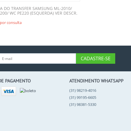
A DO TRANSFER SAMSUNG ML-2010/
4200/ WC PE220 (ESQUERDA) VER DESCR.
por consulta
CADASTRE-SE
DE PAGAMENTO
ATENDIMENTO WHATSAPP
(31) 98219-4016
(31) 99195-6605
(31) 98381-5330