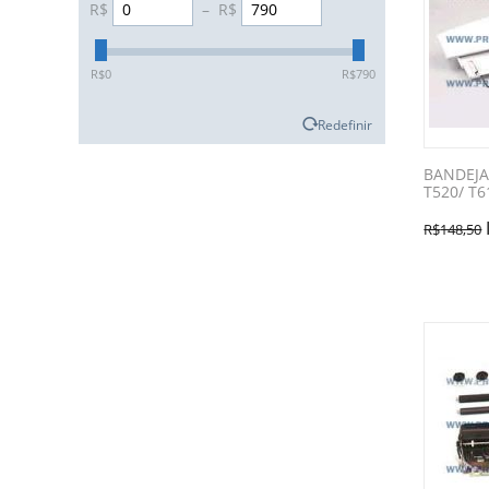
R$
–
R$
‎R$
0
‎R$
790
Redefinir
BANDEJA
T520/ T6
R$
148,50