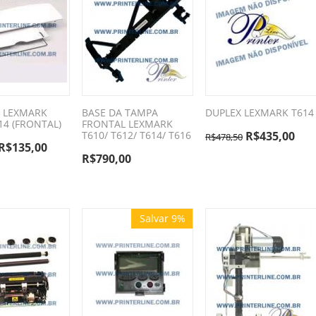
 LEXMARK
BASE DA TAMPA
DUPLEX LEXMARK T614
14 (FRONTAL)
FRONTAL LEXMARK
T610/ T612/ T614/ T616
R$
435,00
R$
478,50
R$
135,00
R$
790,00
Salvar 9%