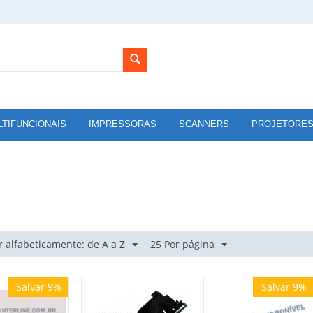
LTIFUNCIONAIS
IMPRESSORAS
SCANNERS
PROJETORE
 alfabeticamente: de A a Z
25 Por página
Salvar 9%
Salvar 9%