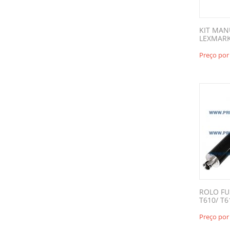
KIT MA
LEXMARK
Preço por
ROLO F
T610/ T6
Preço por