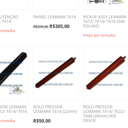
NUTENÇÃO
PAINEL LEXMARK T614
PICKUP ASSY LEXMARK
 T614
T612/ T614/ T616 (500
R$
305,00
FOLHAS)
R$
335,50
 consulta
Preço por consulta
USOR LEXMARK
ROLO PRESSOR
ROLO PRESSOR
12/ T614/ T616
LEXMARK T614 (22mm)
LEXMARK T614/ T622/
T640 (28mm) VER
R$
50,00
DESCR.
 consulta