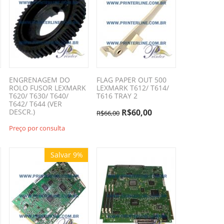
ENGRENAGEM DO
FLAG PAPER OUT 500
ROLO FUSOR LEXMARK
LEXMARK T612/ T614/
T620/ T630/ T640/
T616 TRAY 2
T642/ T644 (VER
DESCR.)
R$
60,00
R$
66,00
Preço por consulta
Salvar 9%