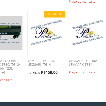
Preço por consulta
Salvar 9%
DA FUSORA
TAMPA SUPERIOR
UNIDADE FUSORA
 T610/ T612/
LEXMARK T614
LEXMARK T614
16/ T23E
TA)
R$
150,00
Preço por consulta
R$
165,00
 consulta