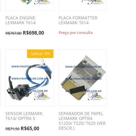
PLACA ENGINE
PLACA FORMATTER
LEXMARK T614
LEXMARK T614
R$
698,00
Preço por consulta
R$
767,80
Salvar 9%
SENSOR LEXMARK
SEPARADOR DE PAPEL
T614/ OPTRA S
LEXMARK OPTRA
S1250/ T520/ T620 (VER
R$
65,00
DESCR.)
R$
71,50