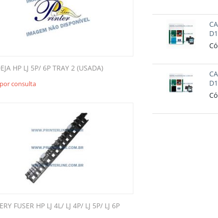
CA
D1
Có
JA HP LJ 5P/ 6P TRAY 2 (USADA)
CA
D1
por consulta
Có
ERY FUSER HP LJ 4L/ LJ 4P/ LJ 5P/ LJ 6P