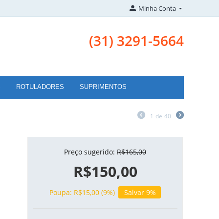
Minha Conta
(31) 3291-5664
S
ROTULADORES
SUPRIMENTOS
1
de
40
Preço sugerido:
R$
165,00
R$
150,00
Poupa:
R$
15,00
(
9
%)
Salvar 9%