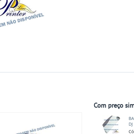
Com preço sim
BA
DJ
Có