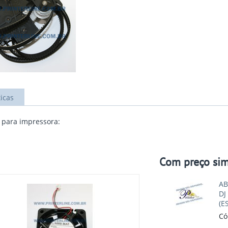
ticas
para impressora:
Com preço sim
AB
DJ
(E
Có