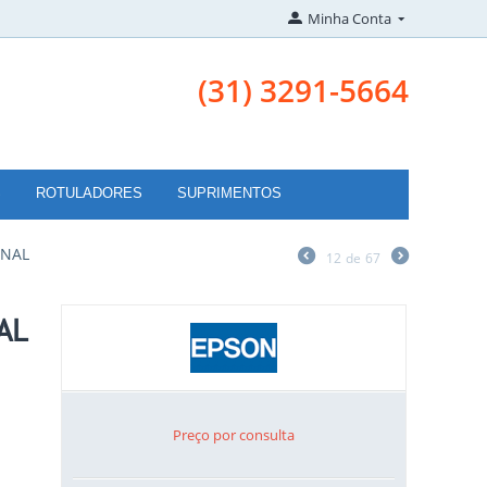
Minha Conta
(31) 3291-5664
S
ROTULADORES
SUPRIMENTOS
INAL
12
de
67
AL
Preço por consulta