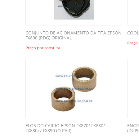
CONJUNTO DE ACIONAMENTO DA FITA EPSON
COOL
FX890 (RDG) ORIGINAL
Preço 
Preço por consulta
ELOS DO CARRO EPSON FX870/ FX880/
ENGR
FX880+/ FX890 (O PAR)
(DUPL