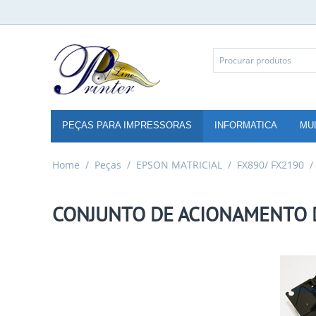
PEÇAS PARA IMPRESSORAS
INFORMATICA
MU
Home
/
Peças
/
EPSON MATRICIAL
/
FX890/ FX2190
/
CONJUNTO DE ACIONAMENTO DA