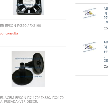
AB
DJ
97
(D
ER EPSON FX890 / FX2190
Có
por consulta
AB
DJ
97
(E
DE
Có
ENAGEM EPSON FX1170/ FX880/ FX2170
A, FRISADA) VER DESCR.