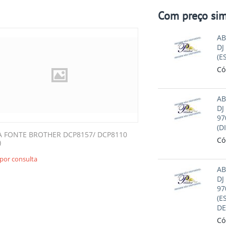
Com preço sim
AB
DJ
(E
Có
AB
DJ
97
(D
A FONTE BROTHER DCP8157/ DCP8110
Có
)
por consulta
AB
DJ
97
(E
DE
Có