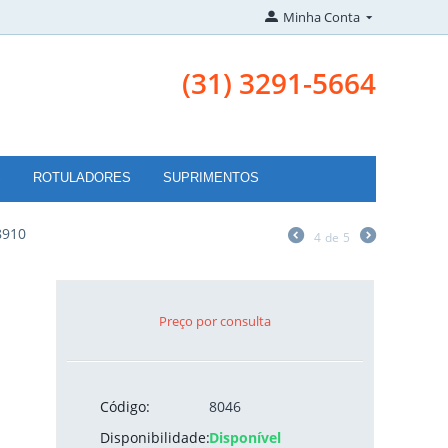
Minha Conta
(31) 3291-5664
S
ROTULADORES
SUPRIMENTOS
8910
4
de
5
Preço por consulta
Código:
8046
Disponibilidade:
Disponível